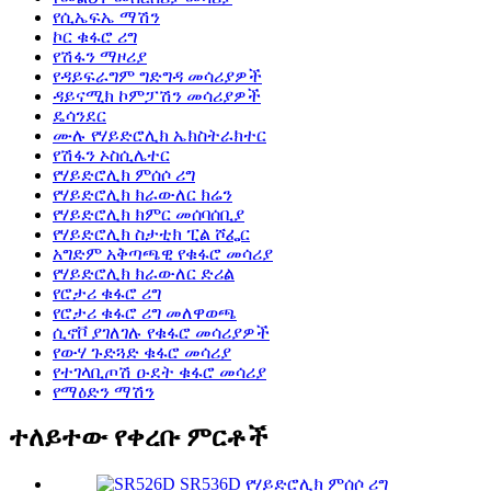
የሲኤፍኤ ማሽን
ኮር ቁፋሮ ሪግ
የሽፋን ማዞሪያ
የዳይፍራግም ግድግዳ መሳሪያዎች
ዳይናሚክ ኮምፓሽን መሳሪያዎች
ዴሳንደር
ሙሉ የሃይድሮሊክ ኤክስትራክተር
የሽፋን ኦስሲሌተር
የሃይድሮሊክ ምሰሶ ሪግ
የሃይድሮሊክ ክራውለር ክሬን
የሃይድሮሊክ ክምር መሰባሰቢያ
የሃይድሮሊክ ስታቲክ ፒል ሾፌር
አግድም አቅጣጫዊ የቁፋሮ መሳሪያ
የሃይድሮሊክ ክራውለር ድሪል
የሮታሪ ቁፋሮ ሪግ
የሮታሪ ቁፋሮ ሪግ መለዋወጫ
ሲኖቮ ያገለገሉ የቁፋሮ መሳሪያዎች
የውሃ ጉድጓድ ቁፋሮ መሳሪያ
የተገላቢጦሽ ዑደት ቁፋሮ መሳሪያ
የማዕድን ማሽን
ተለይተው የቀረቡ ምርቶች