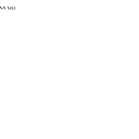
(ሌላ ጊዜ)