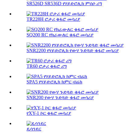
SR526D SR536D የሃይድሮሊክ ምሰሶ ሪግ
TR228H ሮታሪ ቁፋሮ መሳሪያ
SQ200 RC የክራውለር ቁፋሮ መሳሪያ
SNR2200 የሃይድሮሊክ የውሃ ጉድጓድ ቁፋሮ መሳሪያ
TR60 ሮታሪ ቁፋሮ ሪግ
SPA5 የሃይድሮሊክ ክምር ብሬክ
SNR200 የውሃ ጉድጓድ ቁፋሮ መሳሪያ
የXY-1 ኮር ቁፋሮ መሳሪያ
ዴሳንደር