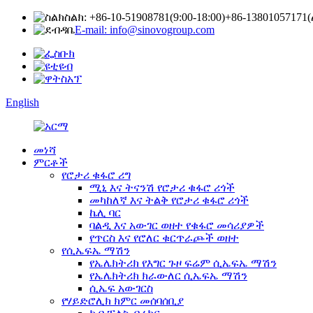
ስልክ: +86-10-51908781(9:00-18:00)
+86-13801057171
E-mail: info@sinovogroup.com
English
መነሻ
ምርቶች
የሮታሪ ቁፋሮ ሪግ
ሚኒ እና ትናንሽ የሮታሪ ቁፋሮ ሪጎች
መካከለኛ እና ትልቅ የሮታሪ ቁፋሮ ሪጎች
ኬሊ ባር
ባልዲ እና አውገር ወዘተ የቁፋሮ መሳሪያዎች
የጥርስ እና የሮለር ቁርጥራጮች ወዘተ
የሲኤፍኤ ማሽን
የኤሌክትሪክ የእግር ጉዞ ፍሬም ሲኤፍኤ ማሽን
የኤሌክትሪክ ክራውለር ሲኤፍኤ ማሽን
ሲኤፍ አውገርስ
የሃይድሮሊክ ክምር መሰባሰቢያ