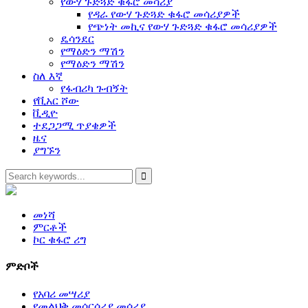
የውሃ ጉድጓድ ቁፋሮ መሳሪያ
የዳራ የውሃ ጉድጓድ ቁፋሮ መሳሪያዎች
የጭነት መኪና የውሃ ጉድጓድ ቁፋሮ መሳሪያዎች
ዴሳንደር
የማዕድን ማሽን
የማዕድን ማሽን
ስለ እኛ
የፋብሪካ ጉብኝት
የቪአር ሾው
ቪዲዮ
ተደጋጋሚ ጥያቄዎች
ዜና
ያግኙን
መነሻ
ምርቶች
ኮር ቁፋሮ ሪግ
ምድቦች
የአባሪ መሣሪያ
የመልህቅ መሰርሰሪያ መሳሪያ