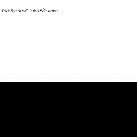
ና የፍንዳታ ቁፋሮ ጉድጓዶች ወዘተ.