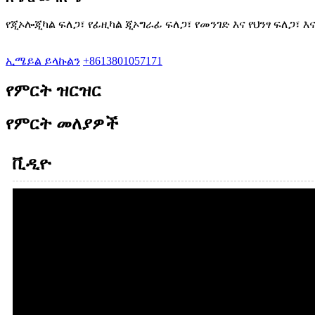
የጂኦሎጂካል ፍለጋ፣ የፊዚካል ጂኦግራፊ ፍለጋ፣ የመንገድ እና የህንፃ ፍለጋ፣ እ
ኢሜይል ይላኩልን
+8613801057171
የምርት ዝርዝር
የምርት መለያዎች
ቪዲዮ