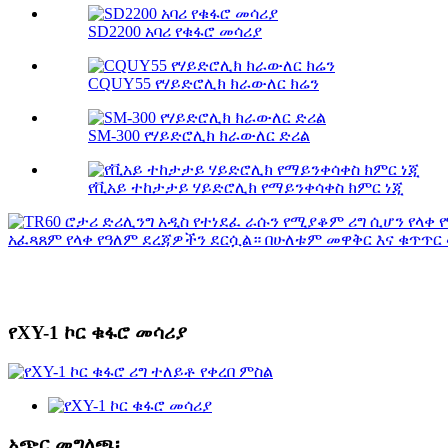
SD2200 አባሪ የቁፋሮ መሳሪያ
CQUY55 የሃይድሮሊክ ክራውለር ክሬን
SM-300 የሃይድሮሊክ ክራውለር ድሪል
የቪአይ ተከታታይ ሃይድሮሊክ የማይንቀሳቀስ ክምር ነጂ
የXY-1 ኮር ቁፋሮ መሳሪያ
አጭር መግለጫ፡