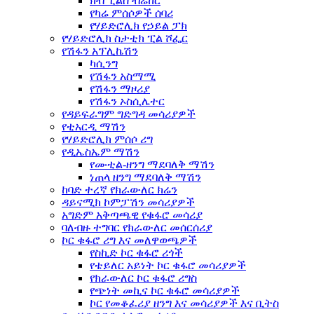
ክብ ፒልስ ብሬከር
የካሬ ምሰሶዎች ሰባሪ
የሃይድሮሊክ የኃይል ፓክ
የሃይድሮሊክ ስታቲክ ፒል ሾፌር
የሽፋን አፕሊኬሽን
ካሲንግ
የሽፋን አስማሚ
የሽፋን ማዞሪያ
የሽፋን ኦስሲሌተር
የዳይፍራግም ግድግዳ መሳሪያዎች
የቲአርዲ ማሽን
የሃይድሮሊክ ምሰሶ ሪግ
የዲኤስኤም ማሽን
የሙቲል-ዘንግ ማደባለቅ ማሽን
ነጠላ ዘንግ ማደባለቅ ማሽን
ከባድ ተረኛ የክራውለር ክሬን
ዳይናሚክ ኮምፓሽን መሳሪያዎች
አግድም አቅጣጫዊ የቁፋሮ መሳሪያ
ባለብዙ ተግባር የክራውለር መሰርሰሪያ
ኮር ቁፋሮ ሪግ እና መለዋወጫዎች
የስኪድ ኮር ቁፋሮ ሪጎች
የቴይለር አይነት ኮር ቁፋሮ መሳሪያዎች
የክራውለር ኮር ቁፋሮ ሪግስ
የጭነት መኪና ኮር ቁፋሮ መሳሪያዎች
ኮር የመቆፈሪያ ዘንግ እና መሳሪያዎች እና ቢትስ