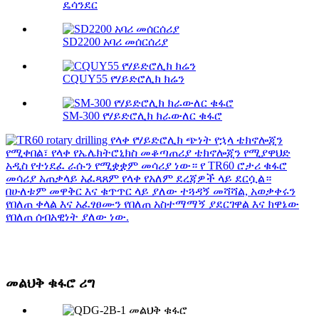
ዴሳንደር
SD2200 አባሪ መሰርሰሪያ
CQUY55 የሃይድሮሊክ ክሬን
SM-300 የሃይድሮሊክ ክራውለር ቁፋሮ
መልህቅ ቁፋሮ ሪግ