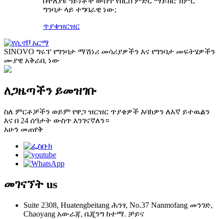
በተለያዩ ዓይነቶች ውስጥ የከርሰ ምድር ማይክሮ ክምር
ግንባታ ላይ ተግባራዊ ነው;
ጥያቄ
ዝርዝር
SINOVO ግሩፕ የግንባታ ማሽነሪ መሳሪያዎችን እና የግንባታ መፍትሄዎችን
ሙያዊ አቅራቢ ነው
ለጋዜጣችን ይመዝገቡ
ስለ ምርቶቻችን ወይም የዋጋ ዝርዝር ጥያቄዎች እባክዎን ለእኛ ይተዉልን
እና በ 24 ሰዓታት ውስጥ እንገናኛለን።
አሁን መጠየቅ
መገናኘት
us
Suite 2308, Huatengbeitang ሕንፃ, No.37 Nanmofang መንገድ,
Chaoyang አውራጃ, ቤጂንግ ከተማ. ቻይና