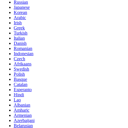
Russian
Japanese
Korean
Arabic
Irish
Greek
Turkish
Italian
Danish
Romanian
Indonesian
Czech
Afrikaans
Swedish
Polish
Basque
Catalan
Esperanto
Hindi
Lao
Albanian
Amharic
Armenian
Azerbaijani
Belarusian