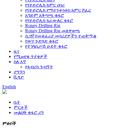
የሃይድሮሊክ ክምር ሰባሪ
የሃይድሮሊክ የማይንቀሳቀስ ክምር ሾፌር
አግድም አቅጣጫ ቁፋሮ
የሃይድሮሊክ ክራውለር ቁፋሮ
Rotary Drilling Rig
Rotary Drilling Rig መለዋወጫ
ሲኖቮ የመቆፈሪያ መሳሪያዎችን ተጠቅሟል
የውሃ ጉድጓድ ቁፋሮ
የተገላቢጦሽ ዑደት ቁፋሮ
ዜና
የሚጠየቁ ጥያቄዎች
ስለ እኛ
የፋብሪካ ጉብኝት
ያግኙን
ቪዲዮ
English
ቤት
ምርቶች
መልህቅ ቁፋሮ ሪግ
ምድቦች