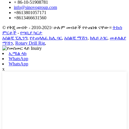
+ 86-10-51908781
info@sinovogroup.com
+8613801057171
+8613466631560
© የቅጂ መብት - 2010-2021፡ ሁሉም መብቶች የተጠበቁ ናቸው።
ትኩስ
ምርቶች
-
የጣቢያ ካርታ
አሰልቺ ፒሊንግ
,
የተጠላለፈ ኬሊ ባር
,
አሰልቺ ማሽን
,
ክሌይ ኦገር
,
መቆለልያ
ማሽን
,
Rotary Drill Rig
,
ኢሜል ላክ
WhatsApp
WhatsApp
x