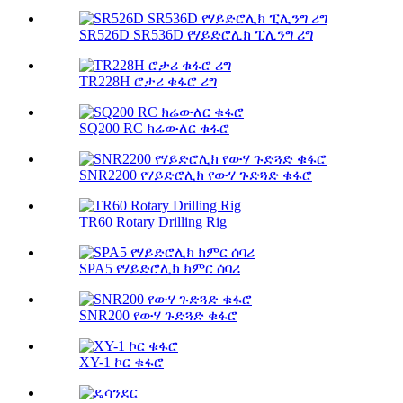
SR526D SR536D የሃይድሮሊክ ፒሊንግ ሪግ
TR228H ሮታሪ ቁፋሮ ሪግ
SQ200 RC ክሬውለር ቁፋሮ
SNR2200 የሃይድሮሊክ የውሃ ጉድጓድ ቁፋሮ
TR60 Rotary Drilling Rig
SPA5 የሃይድሮሊክ ክምር ሰባሪ
SNR200 የውሃ ጉድጓድ ቁፋሮ
XY-1 ኮር ቁፋሮ