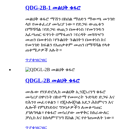
QDG-2B-1 መልህቅ ቁፋሮ
መልህቅ ቁፋሮ ማሽን በከሰል ማዕድን ማውጫ መንገድ
ላይ የመቆፈሪያ መሳሪያ ነው። የድጋፍ ውጤቱን
በማሻሻል ፣የድጋፍ ወጪን በመቀነስ ፣የመንገዱን
አፈጣጠር ፍጥነት በማፋጠን ፣የረዳት መጓጓዣን
መጠን በመቀነስ ፣የጉልበት ጉልበትን በመቀነስ እና
የመንገድ ክፍልን የአጠቃቀም መጠን በማሻሻል የላቀ
ጠቀሜታዎች አሉት።
ጥያቄ
ዝርዝር
QDGL-2B መልህቅ ቁፋሮ
ሙሉው የሃይድሮሊክ መልህቅ ኢንጂነሪንግ ቁፋሮ
መሳሪያ በዋናነት በከተማ የመሠረት ጉድጓድ ድጋፍ እና
የሕንፃ መፈናቀልን ፣ የጂኦሎጂካል አደጋ ሕክምናን እና
ሌሎች የምህንድስና ግንባታዎችን ለመቆጣጠር
ያገለግላል። የቁፋሮ መሳሪያው መዋቅር ከክራውለር
ቻሲስ እና ከክላምፕንግ ሼክል ጋር የተገጠመለት ነው።
ጥያቄ
ዝርዝር