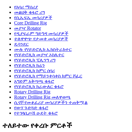
የአባሪ ማሰሪያ
መልህቅ ቁፋሮ ሪግ
የሲኤፍኤ መሳሪያዎች
Core Drilling Rig
መያዣ Rotator
የዲያፍራም ግድግዳ መሳሪያዎች
ተለዋዋጭ የታመቀ መሳሪያዎች
ዴሳንደር
ሙሉ የሃይድሮሊክ ኤክስትራክተር
የሃይድሮሊክ መያዣ ኦስሌተር
የሃይድሮሊክ ፒሊንግ ሪግ
የሃይድሮሊክ ክሬን
የሃይድሮሊክ ክምር ሰባሪ
የሃይድሮሊክ የማይንቀሳቀስ ክምር ሾፌር
አግድም አቅጣጫ ቁፋሮ
የሃይድሮሊክ ክራውለር ቁፋሮ
Rotary Drilling Rig
Rotary Drilling Rig መለዋወጫ
ሲኖቮ የመቆፈሪያ መሳሪያዎችን ተጠቅሟል
የውሃ ጉድጓድ ቁፋሮ
የተገላቢጦሽ ዑደት ቁፋሮ
ተለይተው የቀረቡ ምርቶች