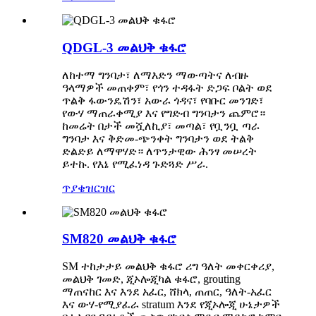
QDGL-3 መልህቅ ቁፋሮ
ለከተማ ግንባታ፣ ለማእድን ማውጣትና ለብዙ
ዓላማዎች መጠቀም፣ የጎን ተዳፋት ድጋፍ ቦልት ወደ
ጥልቅ ፋውንዴሽን፣ አውራ ጎዳና፣ የባቡር መንገድ፣
የውሃ ማጠራቀሚያ እና የግድብ ግንባታን ጨምሮ።
ከመሬት በታች መሿለኪያ፣ መጣል፣ የቧንቧ ጣራ
ግንባታ እና ቅድመ-ጭንቀት ግንባታን ወደ ትልቅ
ድልድይ ለማዋሃድ። ለጥንታዊው ሕንፃ መሠረት
ይተኩ. የእኔ የሚፈነዳ ጉድጓድ ሥራ.
ጥያቄ
ዝርዝር
SM820 መልህቅ ቁፋሮ
SM ተከታታይ መልህቅ ቁፋሮ ሪግ ዓለት መቀርቀሪያ,
መልህቅ ገመድ, ጂኦሎጂካል ቁፋሮ, grouting
ማጠናከር እና እንደ አፈር, ሸክላ, ጠጠር, ዓለት-አፈር
እና ውሃ-የሚያፈራ stratum እንደ የጂኦሎጂ ሁኔታዎች