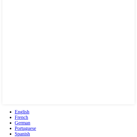
English
French
German
Portuguese
Spanish