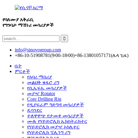
የባለሙያ አቅራቢ
የግንባታ ማሽነሪ መሳሪያዎች
info@sinovogroup.com
+86-10-51908781(9፡00-18፡00)
+86-13801057171(ሌላ ጊዜ)
ቤት
ምርቶች
የአባሪ ማሰሪያ
መልህቅ ቁፋሮ ሪግ
የሲኤፍኤ መሳሪያዎች
መያዣ Rotator
Core Drilling Rig
የዲያፍራም ግድግዳ መሳሪያዎች
ዴሳንደር
ተለዋዋጭ የታመቀ መሳሪያዎች
ሙሉ የሃይድሮሊክ ኤክስትራክተር
የሃይድሮሊክ መያዣ ኦስሌተር
የሃይድሮሊክ ፒሊንግ ሪግ
የሃይድሮሊክ ክሬን