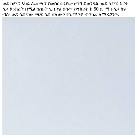
ወደ ክምር አካል ለመጫን የመሰርሰሪያው ዘንግ ይወገዳል. ወደ ክምር አናት
ላይ ኮንክሪት በሚፈስስበት ጊዜ የፈሰሰው ኮንክሪት ከ 50 ሴ.ሜ በላይ ከፍ
ብሎ ወደ ላይኛው ጫፍ ላይ ያለውን የሲሚንቶ ጥንካሬ ለማረጋገጥ.