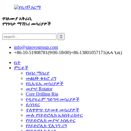
የባለሙያ አቅራቢ
የግንባታ ማሽነሪ መሳሪያዎች
info@sinovogroup.com
+86-10-51908781(9፡00-18፡00)
+86-13801057171(ሌላ ጊዜ)
ቤት
ምርቶች
የአባሪ ማሰሪያ
መልህቅ ቁፋሮ ሪግ
የሲኤፍኤ መሳሪያዎች
መያዣ Rotator
Core Drilling Rig
የዲያፍራም ግድግዳ መሳሪያዎች
ዴሳንደር
ተለዋዋጭ የታመቀ መሳሪያዎች
ሙሉ የሃይድሮሊክ ኤክስትራክተር
የሃይድሮሊክ መያዣ ኦስሌተር
የሃይድሮሊክ ፒሊንግ ሪግ
የሃይድሮሊክ ክሬን