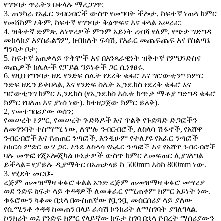
የግንባታ ጥራትን በቀላሉ ማረጋገጥ;
3. ጠንካራ የአፈር ንብርብሮች ውስጥ የመግባት ችሎታ, ከፍተኛ ነጠላ ክምር
የመሸከም አቅም, ከፍተኛ የግንባታ ቅልጥፍና እና ቀላል አሠራር;
4. ዝቅተኛ ድምጽ, ለነዋሪዎች ምንም አይነት ረብሻ የለም, የጭቃ ግድግዳ
መከላከያ አያስፈልግም, ከብክለት ፍሳሽ, የአፈር መጨፍጨፍ እና የስልጣኔ
ግንባታ ቦታ;
5. ከፍተኛ አጠቃላይ ጥቅሞች እና በአንጻራዊነት ዝቅተኛ የምህንድስና
ወጪዎች ከሌሎች የፓይል ዓይነቶች ጋር ሲነፃፀሩ.
6. የዚህ የግንባታ ዘዴ የንድፍ ስሌት የደረቅ ቁፋሮ እና ግሮውቲንግ ክምር
ንድፍ ዘዴን ይቀበላል, እና የንድፍ ስሌት ኢንዴክስ የደረቅ ቁፋሮ እና
ግሮውቲንግ ክምር ኢንዴክስ (የኢንዴክስ እሴቱ ከጭቃ ማቆያ ግድግዳ ቁፋሮ
ክምር የበለጠ እና ያነሰ ነው). ከተዘጋጀው ክምር ይልቅ).
2, የመተግበሪያው ወሰን;
የመሠረት ክምር, የመሠረት ጉድጓዶች እና ጥልቅ የጉድጓድ ድጋፎችን
ለመገንባት ተስማሚ ነው, ለሞሉ ንብርብሮች, ለስላሳ ሽፋኖች, የአሸዋ
ንብርብሮች እና የጠጠር ንጣፎች, እንዲሁም የተለያዩ የአፈር ንጣፎች
ከከርሰ ምድር ውሃ ጋር. እንደ ለስላሳ የአፈር ንጣፎች እና የአሸዋ ንብርብሮች
ባሉ መጥፎ የጂኦሎጂካል ሁኔታዎች ውስጥ ክምር ለመፍጠር ሊያገለግል
ይችላል። የፓይሉ ዲያሜትር በአጠቃላይ ከ 500mm እስከ 800mm ነው.
3. የሂደት መርህ፡-
ረጅም ጠመዝማዛ ቁፋሮ ቁልል አንድ ረጅም ጠመዝማዛ ቁፋሮ መሣሪያ
ወደ ንድፍ ከፍታ ላይ ቀዳዳዎች ለመቆፈር የሚጠቀም ክምር አይነት ነው.
ቁፋሮውን ካቆመ በኋላ በውስጠኛው የቧንቧ መሰርሰሪያ ላይ ያለው
የሲሚንቶ ቀዳዳ ከመጠን በላይ ፈሳሽ ኮንክሪት ለማስገባት ያገለግላል.
ኮንክሪት ወደ የንድፍ ክምር የላይኛው ከፍታ ከገባ በኋላ የብረት ማሰሪያውን