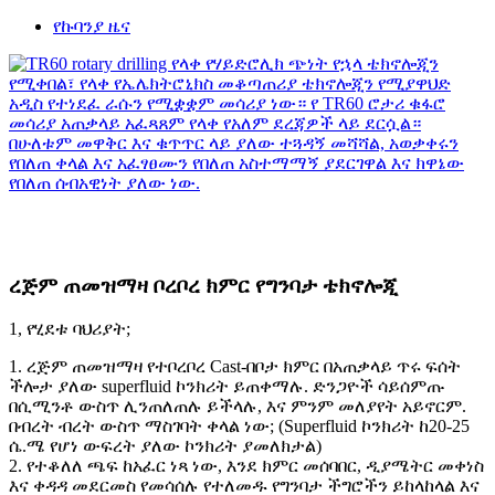
የኩባንያ ዜና
ረጅም ጠመዝማዛ ቦረቦረ ክምር የግንባታ ቴክኖሎጂ
1, የሂደቱ ባህሪያት;
1. ረጅም ጠመዝማዛ የተቦረቦረ Cast-በቦታ ክምር በአጠቃላይ ጥሩ ፍሰት
ችሎታ ያለው superfluid ኮንክሪት ይጠቀማሉ. ድንጋዮች ሳይሰምጡ
በሲሚንቶ ውስጥ ሊንጠለጠሉ ይችላሉ, እና ምንም መለያየት አይኖርም.
በብረት ብረት ውስጥ ማስገባት ቀላል ነው; (Superfluid ኮንክሪት ከ20-25
ሴ.ሜ የሆነ ውፍረት ያለው ኮንክሪት ያመለክታል)
2. የተቆለለ ጫፍ ከአፈር ነጻ ነው, እንደ ክምር መሰባበር, ዲያሜትር መቀነስ
እና ቀዳዳ መደርመስ የመሳሰሉ የተለመዱ የግንባታ ችግሮችን ይከላከላል እና