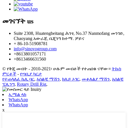
መገናኘት
us
Suite 2308, Huatengbeitang ሕንፃ, No.37 Nanmofang መንገድ,
Chaoyang አውራጃ, ቤጂንግ ከተማ. ቻይና
+ 86-10-51908781
info@sinovogroup.com
+8613801057171
+8613466631560
© የቅጂ መብት - 2010-2021፡ ሁሉም መብቶች የተጠበቁ ናቸው።
ትኩስ
ምርቶች
-
የጣቢያ ካርታ
የተጠላለፈ ኬሊ ባር
,
አሰልቺ ማሽን
,
ክሌይ ኦገር
,
መቆለልያ ማሽን
,
አሰልቺ
ፒሊንግ
,
Rotary Drill Rig
,
ኢሜል ላክ
WhatsApp
WhatsApp
x