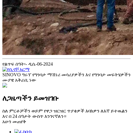
የልጥፍ ሰዓት፡- ዲሴ-06-2024
SINOVO ግሩፕ የግንባታ ማሽነሪ መሳሪያዎችን እና የግንባታ መፍትሄዎችን
ሙያዊ አቅራቢ ነው
ለጋዜጣችን ይመዝገቡ
ስለ ምርቶቻችን ወይም የዋጋ ዝርዝር ጥያቄዎች እባክዎን ለእኛ ይተዉልን
እና በ 24 ሰዓታት ውስጥ እንገናኛለን።
አሁን መጠየቅ