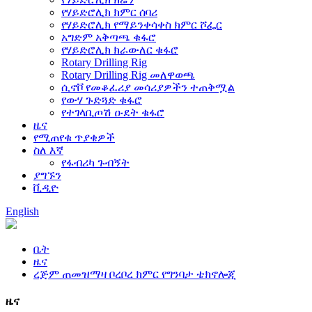
የሃይድሮሊክ ክምር ሰባሪ
የሃይድሮሊክ የማይንቀሳቀስ ክምር ሾፌር
አግድም አቅጣጫ ቁፋሮ
የሃይድሮሊክ ክራውለር ቁፋሮ
Rotary Drilling Rig
Rotary Drilling Rig መለዋወጫ
ሲኖቮ የመቆፈሪያ መሳሪያዎችን ተጠቅሟል
የውሃ ጉድጓድ ቁፋሮ
የተገላቢጦሽ ዑደት ቁፋሮ
ዜና
የሚጠየቁ ጥያቄዎች
ስለ እኛ
የፋብሪካ ጉብኝት
ያግኙን
ቪዲዮ
English
ቤት
ዜና
ረጅም ጠመዝማዛ ቦረቦረ ክምር የግንባታ ቴክኖሎጂ
ዜና