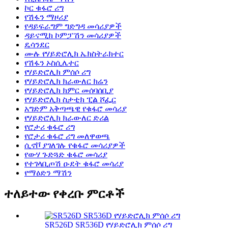
ኮር ቁፋሮ ሪግ
የሽፋን ማዞሪያ
የዳይፍራግም ግድግዳ መሳሪያዎች
ዳይናሚክ ኮምፓሽን መሳሪያዎች
ዴሳንደር
ሙሉ የሃይድሮሊክ ኤክስትራክተር
የሽፋን ኦስሲሌተር
የሃይድሮሊክ ምሰሶ ሪግ
የሃይድሮሊክ ክራውለር ክሬን
የሃይድሮሊክ ክምር መሰባሰቢያ
የሃይድሮሊክ ስታቲክ ፒል ሾፌር
አግድም አቅጣጫዊ የቁፋሮ መሳሪያ
የሃይድሮሊክ ክራውለር ድሪል
የሮታሪ ቁፋሮ ሪግ
የሮታሪ ቁፋሮ ሪግ መለዋወጫ
ሲኖቮ ያገለገሉ የቁፋሮ መሳሪያዎች
የውሃ ጉድጓድ ቁፋሮ መሳሪያ
የተገላቢጦሽ ዑደት ቁፋሮ መሳሪያ
የማዕድን ማሽን
ተለይተው የቀረቡ ምርቶች
SR526D SR536D የሃይድሮሊክ ምሰሶ ሪግ