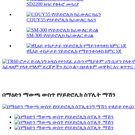
SD2200 አባሪ የቁፋሮ መሳሪያ
CQUY55 የሃይድሮሊክ ክራውለር ክሬን
SM-300 የሃይድሮሊክ ክራውለር ድሪል
የቪአይ ተከታታይ ሃይድሮሊክ የማይንቀሳቀስ ክምር ነጂ
በማዕድን ማውጫ ውስጥ የሃይድሮሊክ ስፕሊት ማሽን