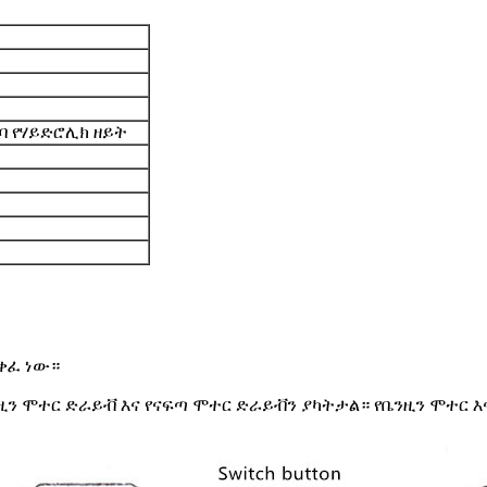
ልባ የሃይድሮሊክ ዘይት
ቀፈ ነው።
ንዚን ሞተር ድራይቭ እና የናፍጣ ሞተር ድራይቭን ያካትታል። የቤንዚን ሞተር 