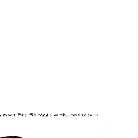
እና የናፍጣ ሞተር ማስተላለፊያ መዋቅር ተመሳሳይ ነው።