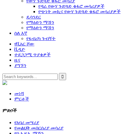
የውሃ ጉድጓድ ቁፋሮ መሳሪያ
የዳራ የውሃ ጉድጓድ ቁፋሮ መሳሪያዎች
የጭነት መኪና የውሃ ጉድጓድ ቁፋሮ መሳሪያዎች
ዴሳንደር
የማዕድን ማሽን
የማዕድን ማሽን
ስለ እኛ
የፋብሪካ ጉብኝት
የቪአር ሾው
ቪዲዮ
ተደጋጋሚ ጥያቄዎች
ዜና
ያግኙን
መነሻ
ምርቶች
ምድቦች
የአባሪ መሣሪያ
የመልህቅ መሰርሰሪያ መሳሪያ
የሲኤፍኤ ማሽን