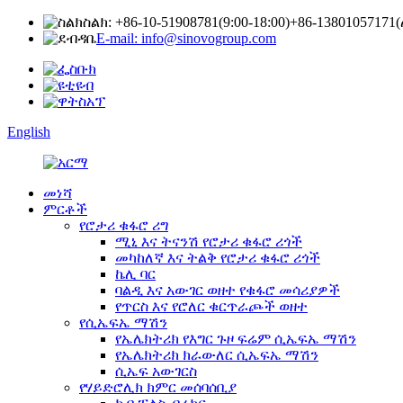
ስልክ: +86-10-51908781(9:00-18:00)
+86-13801057171
E-mail: info@sinovogroup.com
English
መነሻ
ምርቶች
የሮታሪ ቁፋሮ ሪግ
ሚኒ እና ትናንሽ የሮታሪ ቁፋሮ ሪጎች
መካከለኛ እና ትልቅ የሮታሪ ቁፋሮ ሪጎች
ኬሊ ባር
ባልዲ እና አውገር ወዘተ የቁፋሮ መሳሪያዎች
የጥርስ እና የሮለር ቁርጥራጮች ወዘተ
የሲኤፍኤ ማሽን
የኤሌክትሪክ የእግር ጉዞ ፍሬም ሲኤፍኤ ማሽን
የኤሌክትሪክ ክራውለር ሲኤፍኤ ማሽን
ሲኤፍ አውገርስ
የሃይድሮሊክ ክምር መሰባሰቢያ