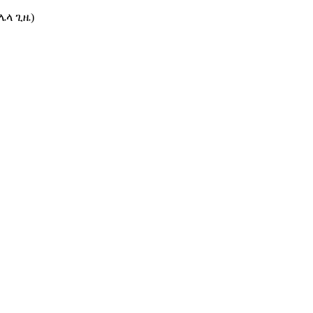
(ሌላ ጊዜ)