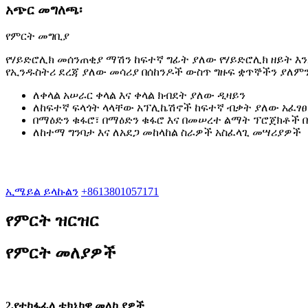
አጭር መግለጫ፡
የምርት መግቢያ
የሃይድሮሊክ መሰንጠቂያ ማሽን ከፍተኛ ግፊት ያለው የሃይድሮሊክ ዘይት እ
የኢንዱስትሪ ደረጃ ያለው መሳሪያ በሰከንዶች ውስጥ ግዙፍ ቋጥኞችን ያለምን
ለቀላል አሠራር ቀላል እና ቀላል ክብደት ያለው ዲዛይን
ለከፍተኛ ፍላጎት ላላቸው አፕሊኬሽኖች ከፍተኛ ብቃት ያለው አፈፃ
በማዕድን ቁፋሮ፣ በማዕድን ቁፋሮ እና በመሠረተ ልማት ፕሮጀክቶች በ
ለከተማ ግንባታ እና ለአደጋ መከላከል ስራዎች አስፈላጊ መሣሪያዎች
ኢሜይል ይላኩልን
+8613801057171
የምርት ዝርዝር
የምርት መለያዎች
2,
የተከፋፈለ ቴክኒካዊ መለኪያዎች