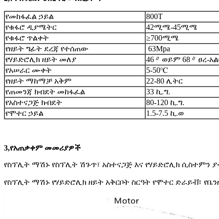
የመከፋፈል ኃይል
800T
የቁፋሮ ዲያሜትር
42ሚሜ-45ሚሜ
የቁፋሮ ጥልቀት
≥
700ሚሜ
የዘይት ግፊት ደረጃ የተሰጠው
63Mpa
የሃይድሮሊክ ዘይት መለያ
46
〃
ወይም 68
〃
ፀረ-አ
የአሠራር ሙቀት
5-50
℃
የዘይት ማከማቻ አቅም
22-80 ሊትር
የጠመንጃ ክብደት መከፋፈል
33 ኪ.ግ.
የአስተናጋጅ ክብደት
80-120 ኪ.ግ.
የሞተር ኃይል
1.5-7.5 ኪ.ወ
3,
የአጠቃቀም መመሪያዎች
የስፕሊት ማሽኑ የስፕሊት ሽጉጥ፣ አስተናጋጅ እና የሃይድሮሊክ ሲስተምን ያ
የስፕሊት ማሽኑ የሃይድሮሊክ ዘይት አቅርቦት ስርዓት የሞተር ድራይቭ፣ የቤ