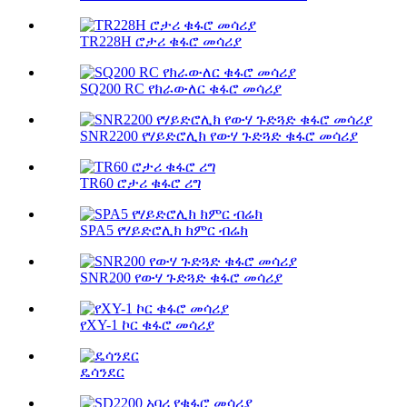
TR228H ሮታሪ ቁፋሮ መሳሪያ
SQ200 RC የክራውለር ቁፋሮ መሳሪያ
SNR2200 የሃይድሮሊክ የውሃ ጉድጓድ ቁፋሮ መሳሪያ
TR60 ሮታሪ ቁፋሮ ሪግ
SPA5 የሃይድሮሊክ ክምር ብሬክ
SNR200 የውሃ ጉድጓድ ቁፋሮ መሳሪያ
የXY-1 ኮር ቁፋሮ መሳሪያ
ዴሳንደር