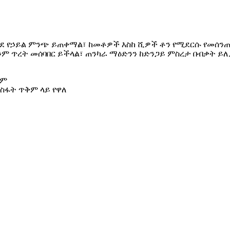
ንደ የኃይል ምንጭ ይጠቀማል፣ ከመቶዎች እስከ ሺዎች ቶን የሚደርሱ የመሰን
ም ጥረት መሰባበር ይችላል፣ ጠንካራ ማዕድንን ከድንጋይ ምስረታ በብቃት ይለ
ፀም
ስፋት ጥቅም ላይ የዋለ