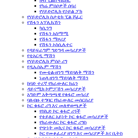
ክብ ፒልስ ብሬከር
የካሬ ምሰሶዎች ሰባሪ
የሃይድሮሊክ የኃይል ፓክ
የሃይድሮሊክ ስታቲክ ፒል ሾፌር
የሽፋን አፕሊኬሽን
ካሲንግ
የሽፋን አስማሚ
የሽፋን ማዞሪያ
የሽፋን ኦስሲሌተር
የዳይፍራግም ግድግዳ መሳሪያዎች
የቲአርዲ ማሽን
የሃይድሮሊክ ምሰሶ ሪግ
የዲኤስኤም ማሽን
የሙቲል-ዘንግ ማደባለቅ ማሽን
ነጠላ ዘንግ ማደባለቅ ማሽን
ከባድ ተረኛ የክራውለር ክሬን
ዳይናሚክ ኮምፓሽን መሳሪያዎች
አግድም አቅጣጫዊ የቁፋሮ መሳሪያ
ባለብዙ ተግባር የክራውለር መሰርሰሪያ
ኮር ቁፋሮ ሪግ እና መለዋወጫዎች
የስኪድ ኮር ቁፋሮ ሪጎች
የቴይለር አይነት ኮር ቁፋሮ መሳሪያዎች
የክራውለር ኮር ቁፋሮ ሪግስ
የጭነት መኪና ኮር ቁፋሮ መሳሪያዎች
ኮር የመቆፈሪያ ዘንግ እና መሳሪያዎች እና ቢትስ