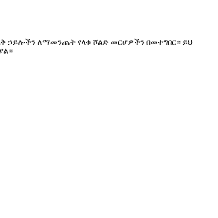
ጠቅ ኃይሎችን ለማመንጨት የላቁ ሾልድ መርሆዎችን በመተግበር። ይህ
ያል።